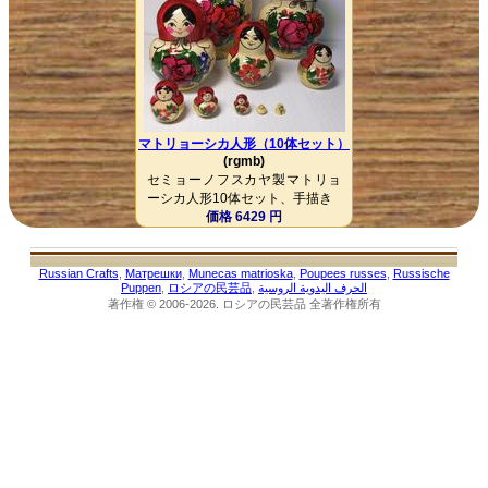
マトリョーシカ人形（10体セット）
(rgmb)
セミョーノフスカヤ製マトリョ
ーシカ人形10体セット、手描き
価格 6429 円
Russian Crafts
,
Матрешки
,
Munecas matrioska
,
Poupees russes
,
Russische
Puppen
,
ロシアの民芸品
,
الحرف اليدوية الروسية
著作権 © 2006-2026. ロシアの民芸品 全著作権所有