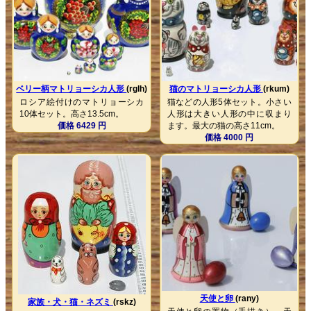
ベリー柄マトリョーシカ人形
(rglh)
猫のマトリョーシカ人形
(rkum)
ロシア絵付けのマトリョーシカ
猫などの人形5体セット。小さい
10体セット。高さ13.5cm。
人形は大きい人形の中に収まり
価格 6429 円
ます。最大の猫の高さ11cm。
価格 4000 円
天使と卵
(rany)
家族・犬・猫・ネズミ
(rskz)