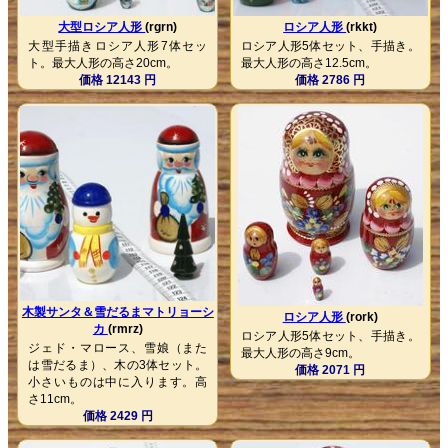
大型ロシア人形
(rgrn)
ロシア人形
(rkkt)
大型手描きロシア人形7体セッ
ロシア人形5体セット、手描き。
ト。最大人形の高さ20cm。
最大人形の高さ12.5cm。
価格 12143 円
価格 2786 円
木製サンタ＆雪だるまマトリョーシ
ロシア人形
(rork)
カ
(rmrz)
ロシア人形5体セット、手描き。
ジェド・マロース、雪娘（また
最大人形の高さ9cm。
は雪だるま）、木の3体セット。
価格 2071 円
小さいものは中に入ります。高
さ11cm。
価格 2429 円