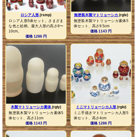
ロシア人形
(rsmp)
無塗装木製マトリョーシカ
(rglx)
ロシア人形5体セット。さまざま
無塗装木製マトリョーシカ素体5
な色と絵柄。最大人形の高さ8〜
体セット、高さ9.5cm
10cm。
価格 1143 円
価格 1286 円
木製マトリョーシカ素体
(rgly)
ミニマトリョーシカ人形
(rglo)
無塗装木製マトリョーシカ素体5
ミニ手描きマトリョーシカ人形5
体セット、高さ11cm
体セット、高さ4cm
価格 1143 円
価格 1286 円