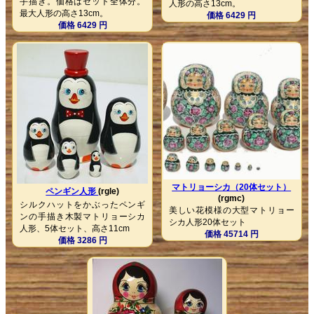
手描き。価格はセット全体分。
人形の高さ13cm。
最大人形の高さ13cm。
価格 6429 円
価格 6429 円
マトリョーシカ（20体セット）
ペンギン人形
(rgle)
(rgmc)
シルクハットをかぶったペンギ
美しい花模様の大型マトリョー
ンの手描き木製マトリョーシカ
シカ人形20体セット
人形、5体セット、高さ11cm
価格 45714 円
価格 3286 円