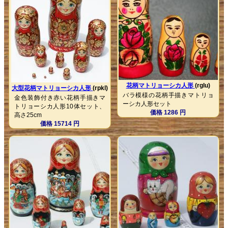
花柄マトリョーシカ人形
(rglu)
大型花柄マトリョーシカ人形
(rpkl)
バラ模様の花柄手描きマトリョ
金色装飾付き赤い花柄手描きマ
ーシカ人形セット
トリョーシカ人形10体セット、
価格 1286 円
高さ25cm
価格 15714 円