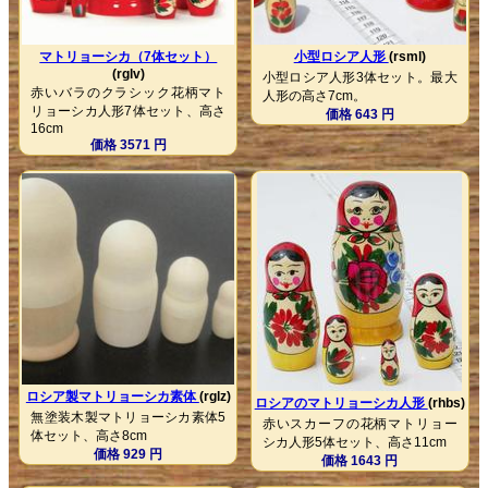
マトリョーシカ（7体セット）
小型ロシア人形
(rsml)
(rglv)
小型ロシア人形3体セット。最大
赤いバラのクラシック花柄マト
人形の高さ7cm。
リョーシカ人形7体セット、高さ
価格 643 円
16cm
価格 3571 円
ロシア製マトリョーシカ素体
(rglz)
ロシアのマトリョーシカ人形
(rhbs)
無塗装木製マトリョーシカ素体5
赤いスカーフの花柄マトリョー
体セット、高さ8cm
シカ人形5体セット、高さ11cm
価格 929 円
価格 1643 円