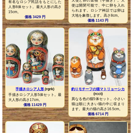
天使と卵の置物（手描き）。天
有名なロシア民話をもとにした
使は開閉可能で、中に卵を入れ
人形6体セット。最大人形の高さ
られます。ロシア神話では卵は
15cm。
大地を象徴します。高さ8cm。
価格 3429 円
価格 1143 円
手描きロシア人形
(rgrk)
釣りモチーフの猫マトリョーシカ
(rcct)
手描きロシア人形5体セット。最
異なる色の猫5体セット。小さい
大人形の高さ17cm。
猫は順に大きい猫の中に収まり
価格 11429 円
ます。最大の猫の高さ16.5cm。
価格 6714 円