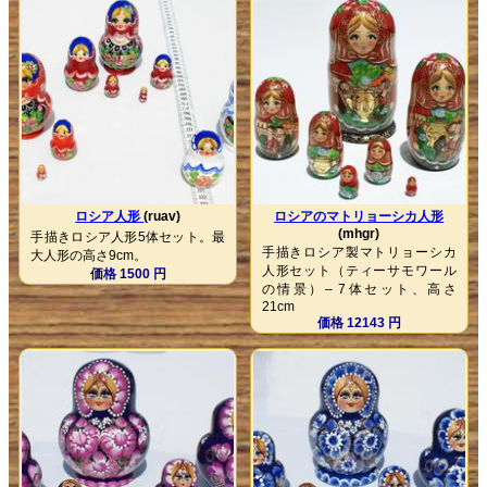
ロシア人形
(ruav)
ロシアのマトリョーシカ人形
(mhgr)
手描きロシア人形5体セット。最
手描きロシア製マトリョーシカ
大人形の高さ9cm。
人形セット（ティーサモワール
価格 1500 円
の情景）– 7体セット、高さ
21cm
価格 12143 円