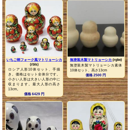
いちご柄フォーク風マトリョーシカ
無塗装木製マトリョーシカ
(rglw)
(rbls)
無塗装木製マトリョーシカ素体
ロシア人形10体セット、手描
10体セット、高さ13cm
き。価格はセット全体分です。
価格 2500 円
小さい人形は大きい人形の中に
収まります。最大人形の高さ
13cm。
価格 6429 円