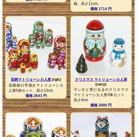
格。高さ11cm。
価格 1714 円
花柄マトリョーシカ人形
(rglc)
クリスマス マトリョーシカ人形
(rmry)
花模様の手描きマトリョーシカ
サンタと雪だるまのクリスマス
人形5体セット、高さ13cm
マトリョーシカ人形3体セット、
価格 2643 円
高さ9cm
価格 2000 円