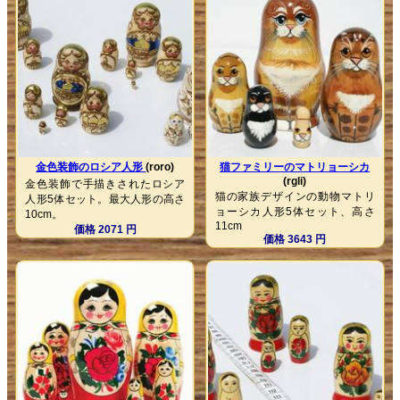
金色装飾のロシア人形
(roro)
猫ファミリーのマトリョーシカ
(rgli)
金色装飾で手描きされたロシア
猫の家族デザインの動物マトリ
人形5体セット。最大人形の高さ
ョーシカ人形5体セット、高さ
10cm。
11cm
価格 2071 円
価格 3643 円