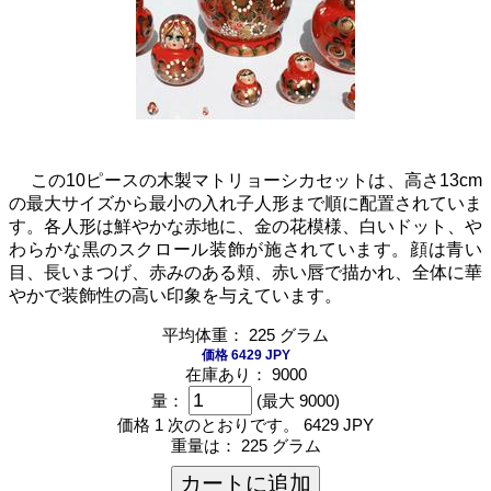
この10ピースの木製マトリョーシカセットは、高さ13cm
の最大サイズから最小の入れ子人形まで順に配置されていま
す。各人形は鮮やかな赤地に、金の花模様、白いドット、や
わらかな黒のスクロール装飾が施されています。顔は青い
目、長いまつげ、赤みのある頬、赤い唇で描かれ、全体に華
やかで装飾性の高い印象を与えています。
平均体重： 225 グラム
価格 6429 JPY
在庫あり： 9000
量：
(最大 9000)
価格 1 次のとおりです。
6429 JPY
重量は：
225 グラム
カートに追加