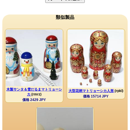
類似製品
木製サンタ＆雪だるまマトリョーシ
大型花柄マトリョーシカ人形
(rpkl)
カ
(rmrz)
価格 15714 JPY
価格 2429 JPY