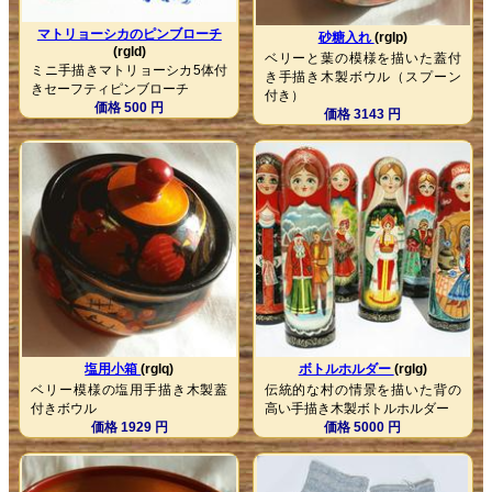
マトリョーシカのピンブローチ
砂糖入れ
(rglp)
(rgld)
ベリーと葉の模様を描いた蓋付
ミニ手描きマトリョーシカ5体付
き手描き木製ボウル（スプーン
きセーフティピンブローチ
付き）
価格 500 円
価格 3143 円
塩用小箱
(rglq)
ボトルホルダー
(rglg)
ベリー模様の塩用手描き木製蓋
伝統的な村の情景を描いた背の
付きボウル
高い手描き木製ボトルホルダー
価格 1929 円
価格 5000 円