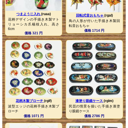
つまようじ入れ
(ruaa)
回転式音おもちゃ
(rgal)
花柄デザインの手描き木製マト
鳥の人形が付いた手描き木製回
リョーシカ爪楊枝入れ、高さ
転音おもちゃ
6cm
価格 1714 円
価格 321 円
花柄木製ブローチ
(rglf)
漆塗り眼鏡ケース
(rglm)
波型エッジの花柄手描き木製ブ
民芸の情景を描いた手描き漆塗
ローチ
り眼鏡ケース
価格 1071 円
価格 2786 円