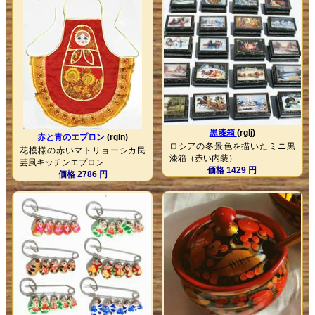
黒漆箱
(rglj)
赤と青のエプロン
(rgln)
ロシアの冬景色を描いたミニ黒
花模様の赤いマトリョーシカ民
漆箱（赤い内装）
芸風キッチンエプロン
価格 1429 円
価格 2786 円