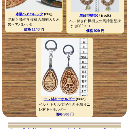
木製ヘアバレッタ
(rzkj)
馬蹄型壁掛け
(rpdk)
花柄と幾何学模様の彫刻入り木
ベル付き白樺樹皮の馬蹄型壁掛
製ヘアバレッタ
け（約11cm）
価格 1143 円
価格 929 円
ニレ材キーホルダー
(rkke)
ベルとキリル文字付き手彫りニ
レ材キーホルダー
価格 500 円