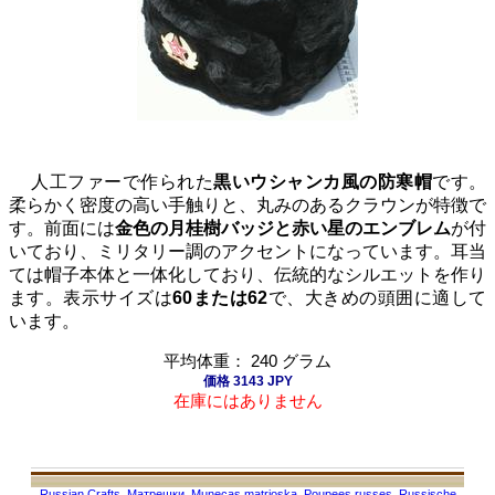
人工ファーで作られた
黒いウシャンカ風の防寒帽
です。
柔らかく密度の高い手触りと、丸みのあるクラウンが特徴で
す。前面には
金色の月桂樹バッジと赤い星のエンブレム
が付
いており、ミリタリー調のアクセントになっています。耳当
ては帽子本体と一体化しており、伝統的なシルエットを作り
ます。表示サイズは
60または62
で、大きめの頭囲に適して
います。
平均体重： 240 グラム
価格 3143 JPY
在庫にはありません
Russian Crafts
,
Матрешки
,
Munecas matrioska
,
Poupees russes
,
Russische