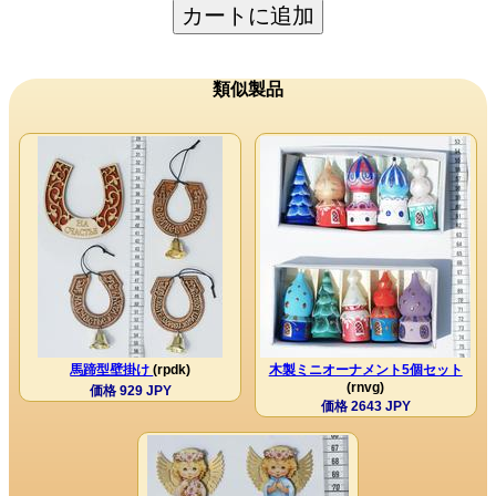
カートに追加
類似製品
馬蹄型壁掛け
(rpdk)
木製ミニオーナメント5個セット
(rnvg)
価格 929 JPY
価格 2643 JPY