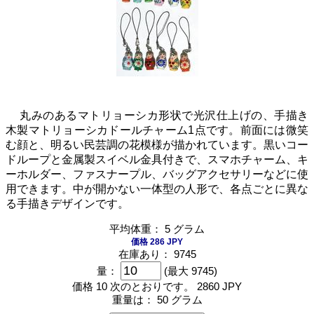
丸みのあるマトリョーシカ形状で光沢仕上げの、手描き
木製マトリョーシカドールチャーム1点です。前面には微笑
む顔と、明るい民芸調の花模様が描かれています。黒いコー
ドループと金属製スイベル金具付きで、スマホチャーム、キ
ーホルダー、ファスナープル、バッグアクセサリーなどに使
用できます。中が開かない一体型の人形で、各点ごとに異な
る手描きデザインです。
平均体重： 5 グラム
価格 286 JPY
在庫あり： 9745
量：
(最大 9745)
価格 10 次のとおりです。
2860 JPY
重量は：
50 グラム